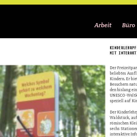
Arbeit
Büro
KINDERLEHRPF
MIT INTERAKT
Der Freizeitpa
beliebtes Ausfl
Kindern. Er bie
Besuchern natu
den bislang e
UNESCO-Weltku
speziell auf Ki
Der Kinderlehr
Waldstück, auf
römischen Klei
sechs Statione
interaktive In