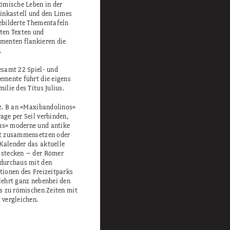
römische Leben in der
einkastell und den Limes
ebilderte Thementafeln
ten Texten und
menten flankieren die
.
esamt 22 Spiel- und
emente führt die eigens
ilie des Titus Julius.
 z. B an »Maxibandolinos«
age per Seil verbinden,
s« moderne und antike
kt zusammensetzen oder
alender das aktuelle
 stecken – der Römer
durchaus mit den
tionen des Freizeitparks
lehrt ganz nebenbei den
us zu römischen Zeiten mit
 vergleichen.