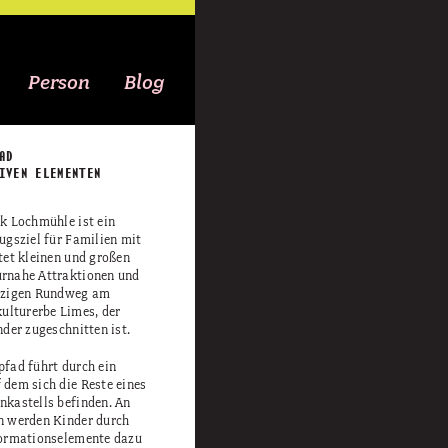
Person
Blog
AD
IVEN ELEMENTEN
rk Lochmühle ist ein
ugsziel für Familien mit
tet kleinen und großen
rnahe Attraktionen und
inzigen Rundweg am
lturerbe Limes, der
nder zugeschnitten ist.
pfad führt durch ein
 dem sich die Reste eines
nkastells befinden. An
n werden Kinder durch
formationselemente dazu