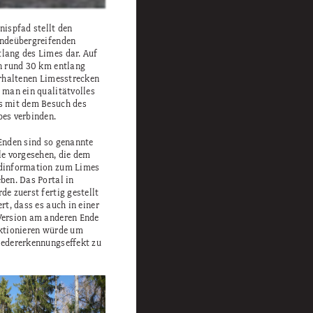
nispfad stellt den
indeübergreifenden
ang des Limes dar. Auf
n rund 30 km entlang
erhaltenen Limesstrecken
 man ein qualitätvolles
s mit dem Besuch des
es verbinden.
Enden sind so genannte
le vorgesehen, die dem
dinformation zum Limes
ben. Das Portal in
e zuerst fertig gestellt
rt, dass es auch in einer
Version am anderen Ende
ktionieren würde um
edererkennungseffekt zu