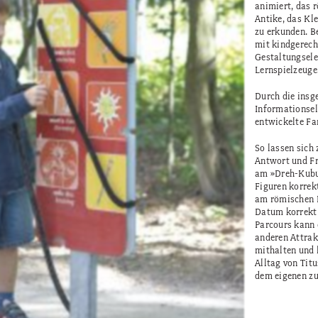
animiert, das 
Antike, das Kl
zu erkunden. B
mit kindgerech
Gestaltungsele
Lernspielzeuge
Durch die insg
Informationsel
entwickelte Fam
So lassen sich
Antwort und Fr
am »Dreh-Kubu
Figuren korre
am römischen K
Datum korrekt
Parcours kann 
anderen Attrak
mithalten und 
Alltag von Tit
dem eigenen zu