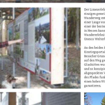
Der Limeserleb
einzigen geme
Wanderweg entl
einer Länge vo
einer der best
in Hessen kann
Wandererlebni
Unesco Welterb
An den beiden 
Einstiegsporta
Besucher Grun
auf den Weg ge
Glashütten wurd
und so konzipie
abgespeckten 
des Pfades fun
einen hohen Wi
garantieren.