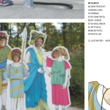
AUFGABEN
GESAMTPROJEKT
»BANDOLINO«
FOTOWAND
STATIONSTAFEL
DREH-KUBUS
STECKKALENDER
KLAPPTAFEL
NAMENSTAFEL
INFOSTELEN
ILLUSTRATOR: HER