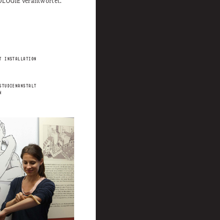
LOGIE verantwortet.
T INSTALLATION
STUDIENANSTALT
N