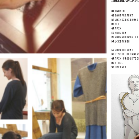
hessen
ARCHÄO
AUFGABEN
GESAMTPROJEKT:
RAUMINSZENIERUNG
MODEL
GRAFIK
EINBAUTEN
RUNDWANDERWEG MI
DRUCKSACHEN
KOORDINATION:
DEUTSCHE BLINDEN
GRAFIK-PRODUKTIO
MONTAGE
SCHREINER