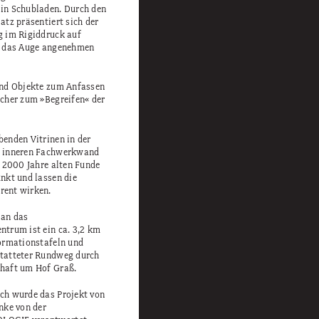
in Schubladen. Durch den
atz präsentiert sich der
g im Rigiddruck auf
r das Auge angenehmen
und Objekte zum Anfassen
ucher zum »Begreifen« der
benden Vitrinen in der
n inneren Fachwerkwand
t 2000 Jahre alten Funde
unkt und lassen die
rent wirken.
 an das
ntrum ist ein ca. 3,2 km
formationstafeln und
tatteter Rundweg durch
haft um Hof Graß.
ch wurde das Projekt von
nke von der