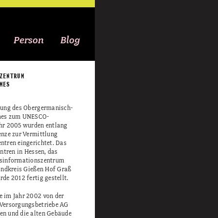
Person
Blog
ZENTRUM
MES
nung des Obergermanisch-
mes zum UNESCO-
hr 2005 wurden entlang
enze zur Vermittlung
ntren eingerichtet. Das
entren in Hessen, das
esinformationszentrum
Landkreis Gießen Hof Graß
de 2012 fertig gestellt.
 im Jahr 2002 von der
 Versorgungsbetriebe AG
en und die alten Gebäude