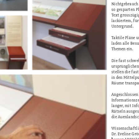
Nichtgebrauch 
so gesparten Pl
Text grosszügi
lackiertem, fü
Untergrund.
Taktile Pläne 
laden alle Bes
Themen ein.
Die fast schwe
ursprüngliche
stellen die fas
in den Mittelp
Räume transpa
Angeschlossen
Informationsze
langer, mit In
Rätseln ausges
die Auenlandsc
Wissenschaftli
Dr. Eveline Grö