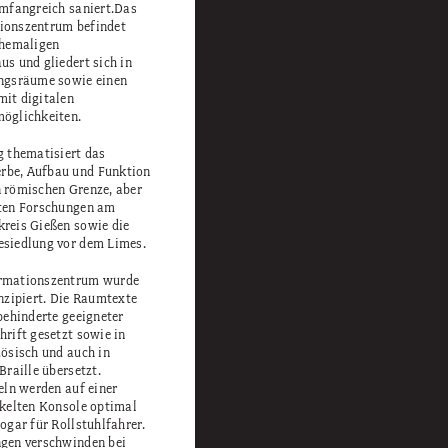
umfangreich saniert.Das
ionszentrum befindet
ehemaligen
us und gliedert sich in
ungsräume sowie einen
it digitalen
öglichkeiten.
g thematisiert das
be, Aufbau und Funktion
 römischen Grenze, aber
sten Forschungen am
reis Gießen sowie die
siedlung vor dem Limes.
rmationszentrum wurde
onzipiert. Die Raumtexte
behinderte geeigneter
hrift gesetzt sowie in
zösisch und auch in
Braille übersetzt.
eln werden auf einer
ckelten Konsole optimal
ogar für Rollstuhlfahrer.
gen verschwinden bei