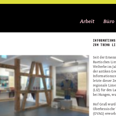
Arbeit
Büro
INFORMATIONS
ZUM THEMA LI
Seit der Ernen
Raetischen Li
Welterbe im Ja
der antiken Gr
Informationsze
letzte dieser Z
regionale Lim
(LIZ) für den 
bei Hungen, wur
Hof Graß wurde
Oberhessische
(OVAG) erworb