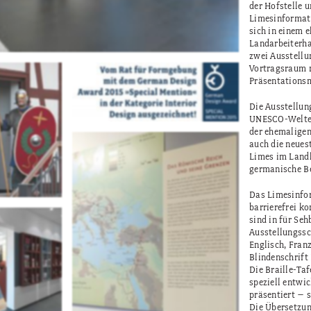
der Hofstelle 
Limesinformat
sich in einem 
Landarbeiterha
zwei Ausstell
Vortragsraum m
Präsentationsm
Die Ausstellun
UNESCO-Welter
der ehemaligen
auch die neue
Limes im Landk
germanische Be
Das Limesinfo
barrierefrei k
sind in für Seh
Ausstellungssc
Englisch, Fran
Blindenschrift 
Die Braille-Taf
speziell entwi
präsentiert – s
Die Übersetzun